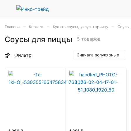
–
–
–
Главная
Каталог
Купить соусы, уксус, горчицу
Соусы 
Соусы для пиццы
5 товаров
Фильтр
Сначала популярные
1 066 ₽
1 201 ₽