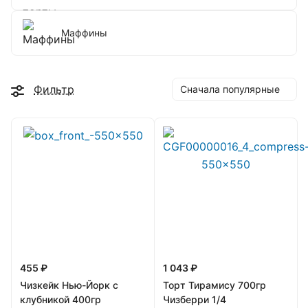
Маффины
Фильтр
Сначала популярные
455 ₽
1 043 ₽
Чизкейк Нью-Йорк с
Торт Тирамису 700гр
клубникой 400гр
Чизберри 1/4