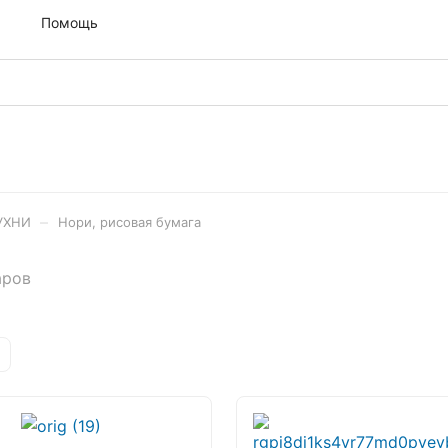
м
Помощь
–
УХНИ
Нори, рисовая бумага
аров