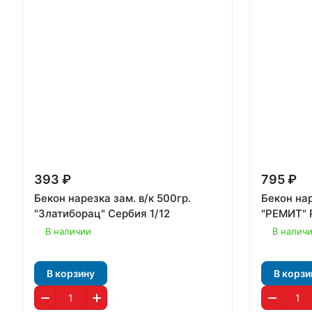
393 ₽
795 ₽
Бекон нарезка зам. в/к 500гр.
Бекон нар
"Златиборац" Сербия 1/12
"РЕМИТ" 
В наличии
В налич
В корзину
В корзи