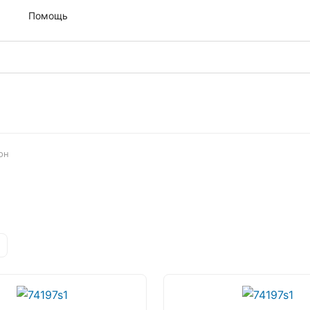
м
Помощь
он