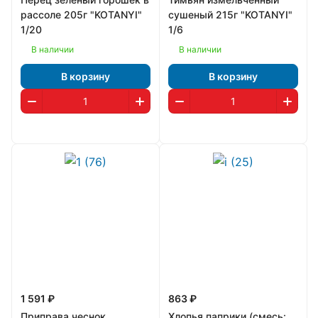
рассоле 205г "KOTANYI"
сушеный 215г "KOTANYI"
1/20
1/6
В наличии
В наличии
В корзину
В корзину
1 591 ₽
863 ₽
Приправа чеснок
Хлопья паприки (смесь: