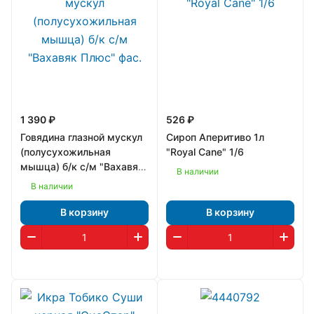
1 390 ₽
526 ₽
Говядина глазной мускул
Сироп Аперитиво 1л
(полусухожильная
"Royal Cane" 1/6
мышца) б/к с/м "Вахавяк
В наличии
Плюс" фас.
В наличии
В корзину
В корзину