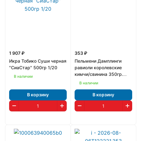
1 907 ₽
353 ₽
Икра Тобико Суши черная
Пельмени Дамплинги
"СиаСтар" 500гр 1/20
равиоли королевские
кимчи/свинина 350гр.
В наличии
"Bibigo" Корея 1/8
В наличии
В корзину
В корзину