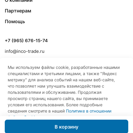
О компании
Партнерам
Помощь
+7 (965) 676-15-74
info@inco-trade.ru
г. Якутск, ул. Дзержинского, 42/2
Мы используем файлы cookie, разработанные нашими
специалистами и третьими лицами, а также "Яндекс
метрику" для анализа событий на нашем веб-сайте,
что позволяет нам улучшать взаимодействие с
пользователями и обслуживание. Продолжая
просмотр страниц нашего сайта, вы принимаете
© 2026 ООО «Инко-Трейд»
условия его использования. Более подробные
сведения смотрите в нашей
Политике в отношении
файлов Cookie
.
Принимаю
В корзину