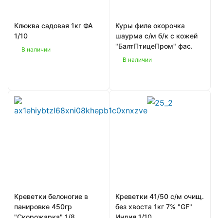
Клюква садовая 1кг ФА
Куры филе окорочка
1/10
шаурма с/м б/к с кожей
"БалтПтицеПром" фас.
В наличии
В наличии
Креветки белоногие в
Креветки 41/50 с/м очищ.
панировке 450гр
без хвоста 1кг 7% "GF"
"Скорожарка" 1/8
Индия 1/10