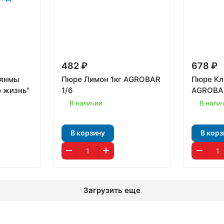
482 ₽
678 ₽
ьянмы
Пюре Лимон 1кг AGROBAR
Пюре Кл
 жизнь"
1/6
AGROBAR
В наличии
В нали
В корзину
В корз
Загрузить еще