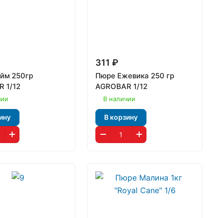
311 ₽
йм 250гр
Пюре Ежевика 250 гр
 1/12
AGROBAR 1/12
чии
В наличии
ину
В корзину