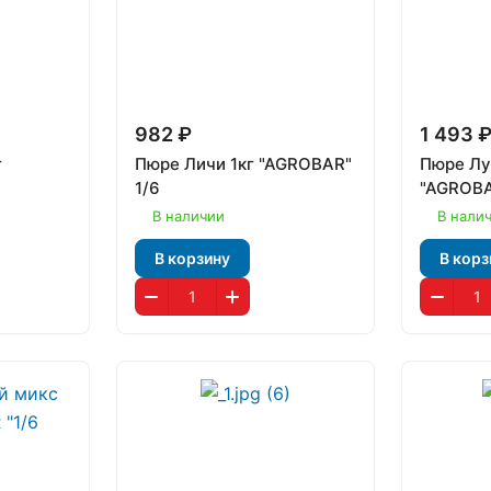
982 ₽
1 493 
г
Пюре Личи 1кг "AGROBAR"
Пюре Лу
1/6
"AGROBA
В наличии
В нали
В корзину
В корз