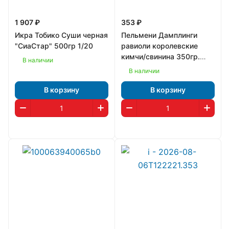
1 907 ₽
353 ₽
Икра Тобико Суши черная
Пельмени Дамплинги
"СиаСтар" 500гр 1/20
равиоли королевские
кимчи/свинина 350гр.
В наличии
"Bibigo" Корея 1/8
В наличии
В корзину
В корзину