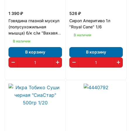
1 390 ₽
526 ₽
Говядина глазной мускул
Сироп Аперитиво 1л
(полусухожильная
"Royal Cane" 1/6
мышца) б/к с/м "Вахавяк
В наличии
Плюс" фас.
В наличии
В корзину
В корзину