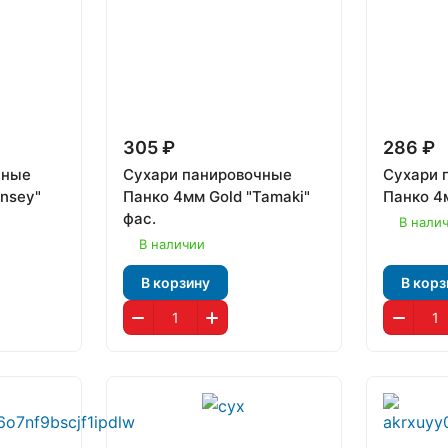
305 ₽
286 ₽
чные
Сухари панировочные
Сухари 
ansey"
Панко 4мм Gold "Tamaki"
Панко 4
фас.
В нали
В наличии
В корзину
В корз