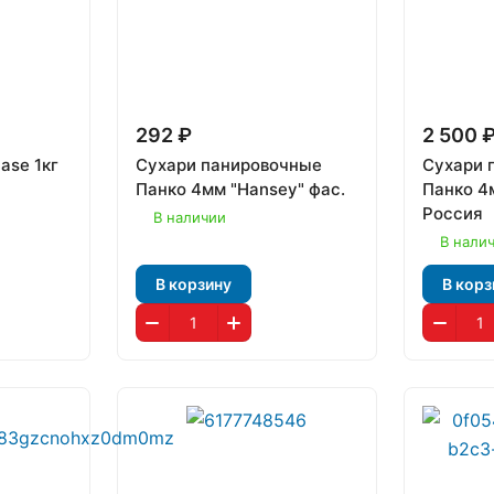
292 ₽
2 500 
ase 1кг
Сухари панировочные
Сухари 
Панко 4мм "Hansey" фас.
Панко 4
Россия
В наличии
В нали
В корзину
В корз