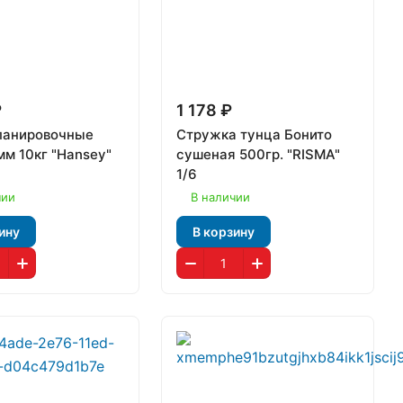
₽
1 178 ₽
панировочные
Стружка тунца Бонито
мм 10кг "Hansey"
сушеная 500гр. "RISMA"
1/6
чии
В наличии
ину
В корзину