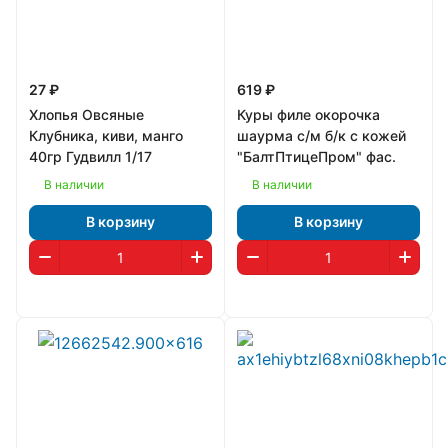
27 ₽
619 ₽
Хлопья Овсяные
Куры филе окорочка
Клубника, киви, манго
шаурма с/м б/к с кожей
40гр Гудвилл 1/17
"БалтПтицеПром" фас.
В наличии
В наличии
В корзину
В корзину