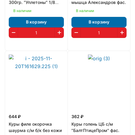
300гр. "Уплетоны" 1/8
мышца Александров фас.
(1258)
В наличии
В наличии
В корзину
В корзину
644 ₽
362 ₽
Куры филе окорочка
Куры голень ЦБ с/м
шаурма с/м б/к без кожи
"БалтПтицеПром" фас.