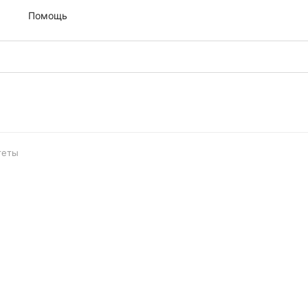
м
Помощь
теты