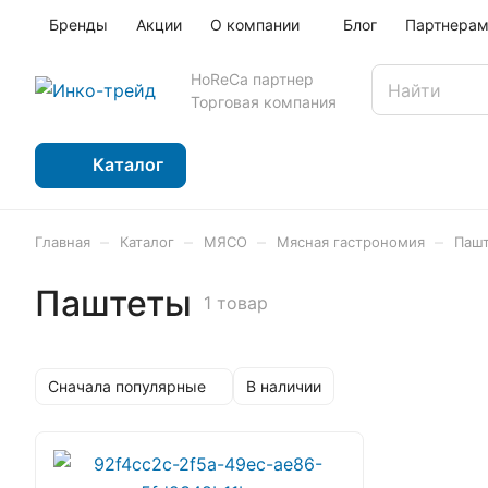
Бренды
Акции
О компании
Блог
Партнера
HoReCa партнер
Торговая компания
Каталог
–
–
–
–
Главная
Каталог
МЯСО
Мясная гастрономия
Паш
Паштеты
1 товар
Сначала популярные
В наличии