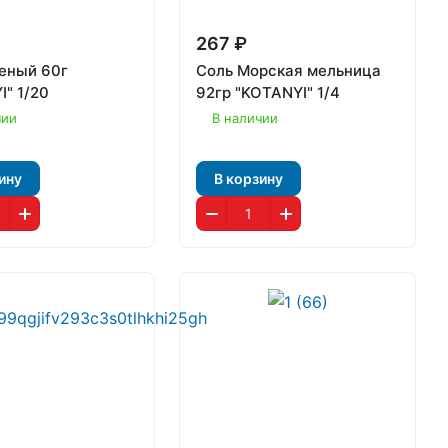
267 ₽
еный 60г
Соль Морская мельница
I" 1/20
92гр "KOTANYI" 1/4
чии
В наличии
ину
В корзину