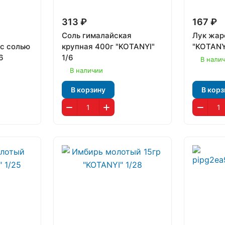
313 ₽
167 ₽
Соль гималайская
Лук жар
с солью
крупная 400г "KOTANYI"
"KOTANY
6
1/6
В нали
В наличии
В корзину
В корз