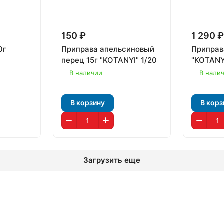
150 ₽
1 290 
0г
Приправа апельсиновый
Приправ
перец 15г "KOTANYI" 1/20
"KOTANY
В наличии
В нали
В корзину
В корз
Загрузить еще