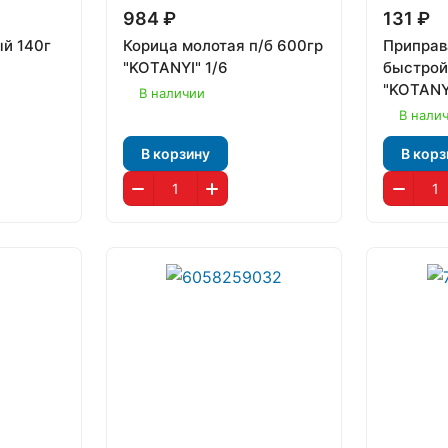
984 ₽
131 ₽
ый 140г
Корица молотая п/б 600гр
Приправ
"KOTANYI" 1/6
быстрой
"KOTANY
В наличии
В нали
В корзину
В корз