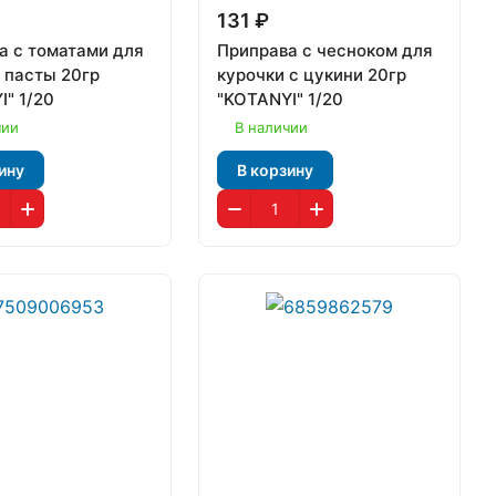
131 ₽
а с томатами для
Приправа с чесноком для
 пасты 20гр
курочки с цукини 20гр
I" 1/20
"KOTANYI" 1/20
чии
В наличии
ину
В корзину