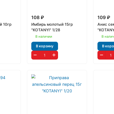
108 ₽
109 ₽
й 10гр
Имбирь молотый 15гр
Анис се
"KOTANYI" 1/28
"KOTANY
В наличии
В нали
В корзину
В корз