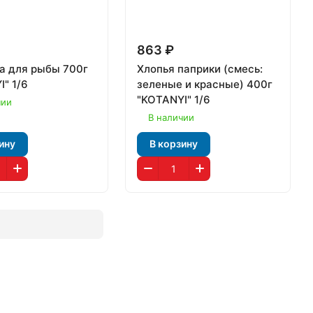
₽
863 ₽
а для рыбы 700г
Хлопья паприки (смесь:
I" 1/6
зеленые и красные) 400г
"KOTANYI" 1/6
чии
В наличии
ину
В корзину