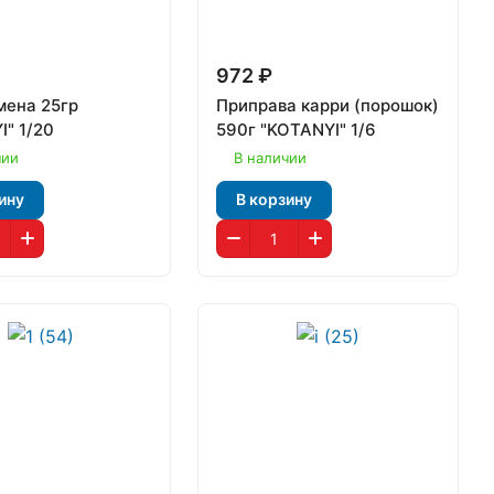
972 ₽
мена 25гр
Приправа карри (порошок)
I" 1/20
590г "KOTANYI" 1/6
чии
В наличии
ину
В корзину