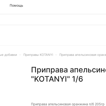
м
Помощь
–
–
ые добавки
Приправы KOTANYI
Приправа апельсиновая оранж
Приправа апельсин
"KOTANYI" 1/6
Приправа апельсиновая оранжина п/б 205гр