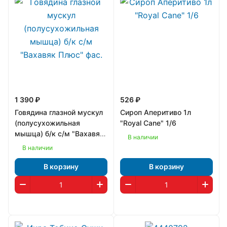
1 390 ₽
526 ₽
Говядина глазной мускул
Сироп Аперитиво 1л
(полусухожильная
"Royal Cane" 1/6
мышца) б/к с/м "Вахавяк
В наличии
Плюс" фас.
В наличии
В корзину
В корзину