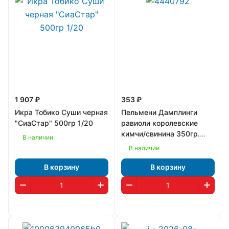
1 907 ₽
353 ₽
Икра Тобико Суши черная
Пельмени Дамплинги
"СиаСтар" 500гр 1/20
равиоли королевские
кимчи/свинина 350гр.
В наличии
"Bibigo" Корея 1/8
В наличии
В корзину
В корзину