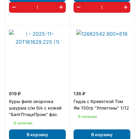
619 ₽
136 ₽
Куры филе окорочка
Гедза с Креветкой Том
шаурма с/м б/к с кожей
Ям 150гр "Уплетоны" 1/12
"БалтПтицеПром" фас.
В наличии
В наличии
В корзину
В корзину