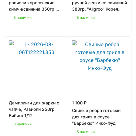
равиоли королевские
ручной лепки со свининой
кимчи/свинина 350гр.
380гр. "Allgroo" Корея
"Bibigo" Корея 1/8
1/16
В наличии
В наличии
Дамплинги для жарки с
1 100 ₽
чапче, Равиоли 250гр
Свиные ребра готовые
Бибиго 1/12
для гриля в соусе
"Барбекю" Инко-Фуд
В наличии
В наличии