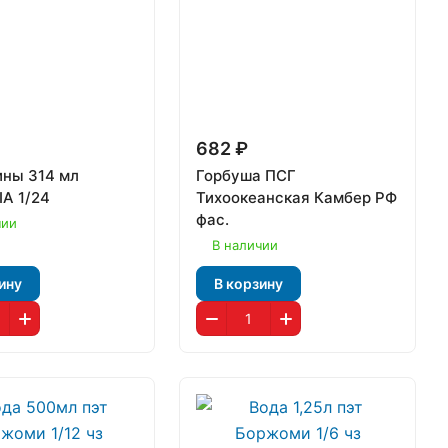
682 ₽
ны 314 мл
Горбуша ПСГ
A 1/24
Тихоокеанская Камбер РФ
фас.
чии
В наличии
ину
В корзину