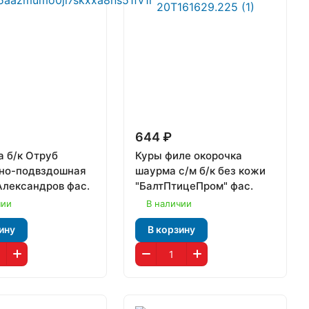
₽
644 ₽
а б/к Отруб
Куры филе окорочка
но-подвздошная
шаурма с/м б/к без кожи
лександров фас.
"БалтПтицеПром" фас.
чии
В наличии
ину
В корзину