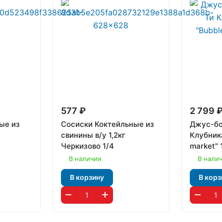
577 ₽
2 799 
ые из
Сосиски Коктейльные из
Джус-бо
свинины в/у 1,2кг
Клубника
Черкизово 1/4
market" 
В наличии
В нали
В корзину
В корз