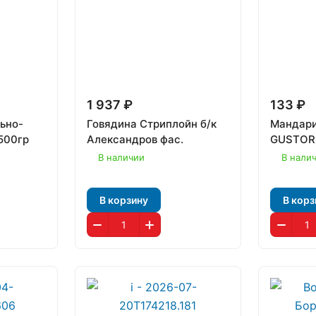
1 937 ₽
133 ₽
ьно-
Говядина Стриплойн б/к
Мандари
500гр
Александров фас.
GUSTORI
В наличии
В нали
В корзину
В корз