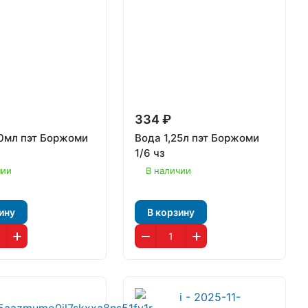
334 ₽
0мл пэт Боржоми
Вода 1,25л пэт Боржоми
1/6 чз
чии
В наличии
ину
В корзину