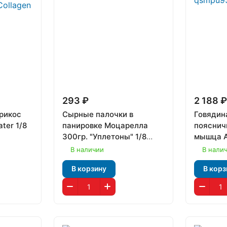
293 ₽
2 188 
брикос
Сырные палочки в
Говядин
ter 1/8
панировке Моцарелла
пояснич
300гр. "Уплетоны" 1/8
мышца А
(1258)
В наличии
В нали
В корзину
В корз