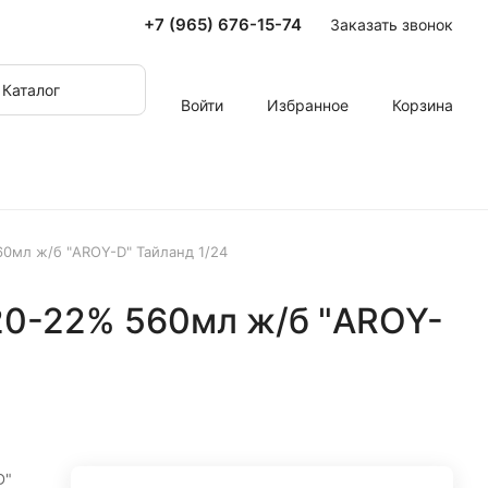
+7 (965) 676-15-74
Заказать звонок
Каталог
Войти
Избранное
Корзина
0мл ж/б "AROY-D" Тайланд 1/24
20-22% 560мл ж/б "AROY-
D"