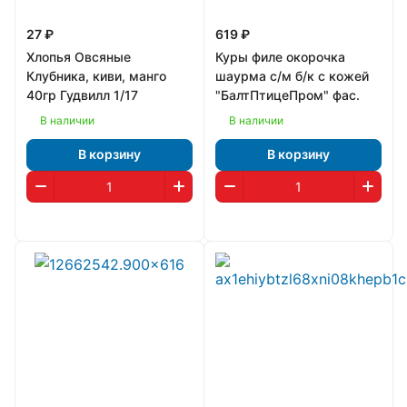
27 ₽
619 ₽
Хлопья Овсяные
Куры филе окорочка
Клубника, киви, манго
шаурма с/м б/к с кожей
40гр Гудвилл 1/17
"БалтПтицеПром" фас.
В наличии
В наличии
В корзину
В корзину