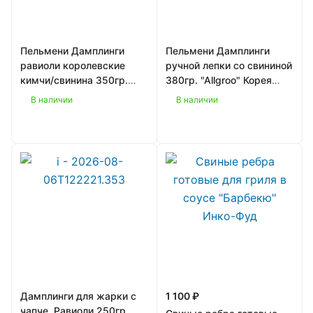
Пельмени Дамплинги
Пельмени Дамплинги
равиоли королевские
ручной лепки со свининой
кимчи/свинина 350гр.
380гр. "Allgroo" Корея
"Bibigo" Корея 1/8
1/16
В наличии
В наличии
Дамплинги для жарки с
1 100 ₽
чапче, Равиоли 250гр