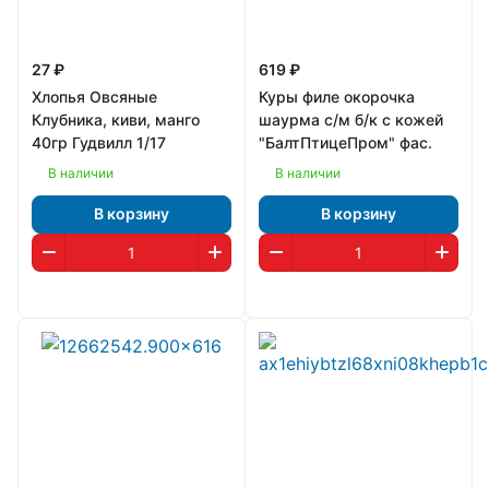
27 ₽
619 ₽
Хлопья Овсяные
Куры филе окорочка
Клубника, киви, манго
шаурма с/м б/к с кожей
40гр Гудвилл 1/17
"БалтПтицеПром" фас.
В наличии
В наличии
В корзину
В корзину