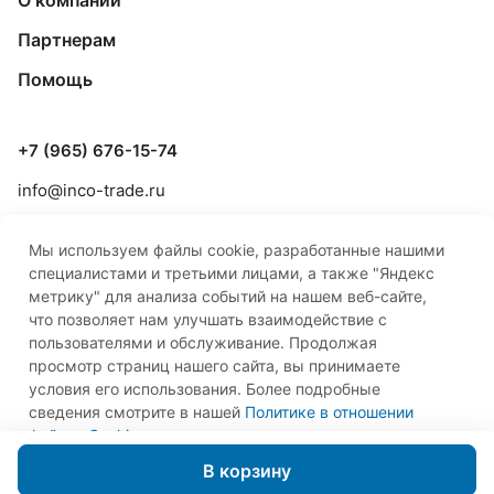
О компании
Партнерам
Помощь
+7 (965) 676-15-74
info@inco-trade.ru
г. Якутск, ул. Дзержинского, 42/2
Мы используем файлы cookie, разработанные нашими
специалистами и третьими лицами, а также "Яндекс
метрику" для анализа событий на нашем веб-сайте,
что позволяет нам улучшать взаимодействие с
пользователями и обслуживание. Продолжая
просмотр страниц нашего сайта, вы принимаете
© 2026 ООО «Инко-Трейд»
условия его использования. Более подробные
сведения смотрите в нашей
Политике в отношении
файлов Cookie
.
Принимаю
В корзину