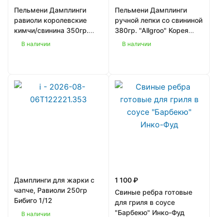
Пельмени Дамплинги
Пельмени Дамплинги
равиоли королевские
ручной лепки со свининой
кимчи/свинина 350гр.
380гр. "Allgroo" Корея
"Bibigo" Корея 1/8
1/16
В наличии
В наличии
Дамплинги для жарки с
1 100 ₽
чапче, Равиоли 250гр
Свиные ребра готовые
Бибиго 1/12
для гриля в соусе
"Барбекю" Инко-Фуд
В наличии