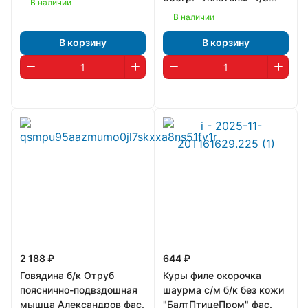
В наличии
(1258)
В наличии
В корзину
В корзину
2 188 ₽
644 ₽
Говядина б/к Отруб
Куры филе окорочка
пояснично-подвздошная
шаурма с/м б/к без кожи
мышца Александров фас.
"БалтПтицеПром" фас.