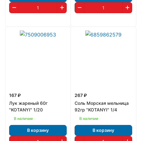
167 ₽
267 ₽
Лук жареный 60г
Соль Морская мельница
"KOTANYI" 1/20
92гр "KOTANYI" 1/4
В наличии
В наличии
В корзину
В корзину