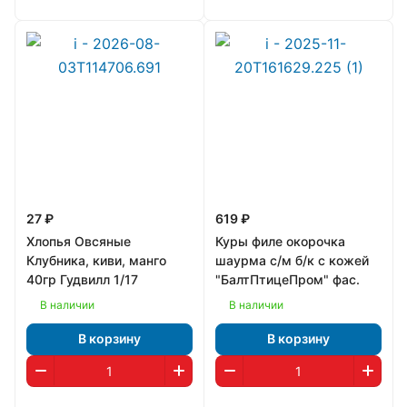
27 ₽
619 ₽
Хлопья Овсяные
Куры филе окорочка
Клубника, киви, манго
шаурма с/м б/к с кожей
40гр Гудвилл 1/17
"БалтПтицеПром" фас.
В наличии
В наличии
В корзину
В корзину