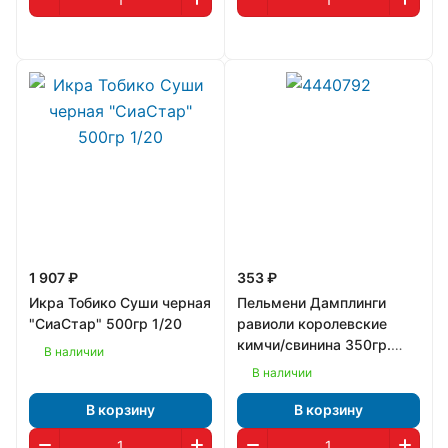
1 907 ₽
353 ₽
Икра Тобико Суши черная
Пельмени Дамплинги
"СиаСтар" 500гр 1/20
равиоли королевские
кимчи/свинина 350гр.
В наличии
"Bibigo" Корея 1/8
В наличии
В корзину
В корзину