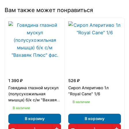
Вам также может понравиться
1 390 ₽
526 ₽
Говядина глазной мускул
Сироп Аперитиво 1л
(полусухожильная
"Royal Cane" 1/6
мышца) б/к с/м "Вахавяк
В наличии
Плюс" фас.
В наличии
В корзину
В корзину