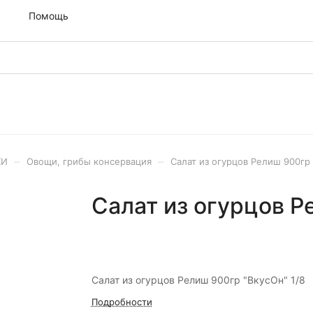
м
Помощь
–
–
ХИ
Овощи, грибы консервация
Салат из огурцов Релиш 900гр 
Салат из огурцов Р
Салат из огурцов Релиш 900гр "ВкусОн" 1/8
Подробности