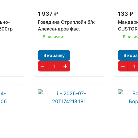
1 937 ₽
133 ₽
ьно-
Говядина Стриплойн б/к
Мандари
500гр
Александров фас.
GUSTORI
В наличии
В нали
В корзину
В корз