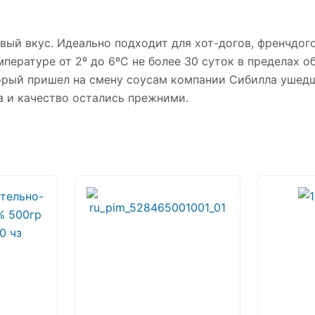
вый вкус. Идеально подходит для хот-догов, френчдог
ературе от 2º до 6ºС не более 30 суток в пределах о
торый пришел на смену соусам компании Сибилла ушедш
а и качество остались прежними.