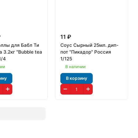
₽
11 ₽
ллы для Бабл Ти
Соус Сырный 25мл. дип-
 3.2кг "Bubble tea
пот "Пикадор" Россия
1/4
1/125
чии
В наличии
ину
В корзину