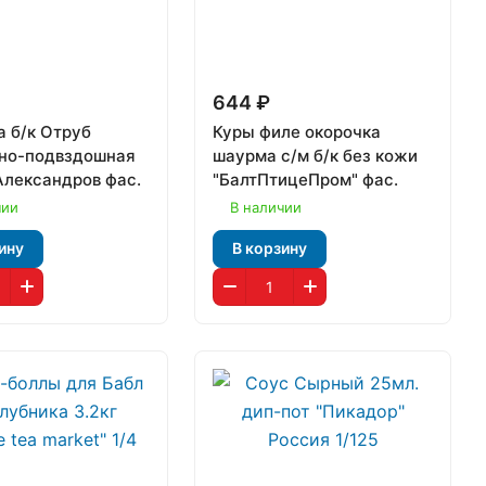
₽
644 ₽
а б/к Отруб
Куры филе окорочка
но-подвздошная
шаурма с/м б/к без кожи
лександров фас.
"БалтПтицеПром" фас.
чии
В наличии
ину
В корзину