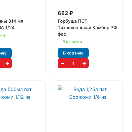
682 ₽
ны 314 мл
Горбуша ПСГ
A 1/24
Тихоокеанская Камбер РФ
фас.
чии
В наличии
ину
В корзину