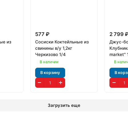
577 ₽
2 799 
ые из
Сосиски Коктейльные из
Джус-бо
свинины в/у 1,2кг
Клубника
Черкизово 1/4
market" 
В наличии
В нали
В корзину
В корз
Загрузить еще