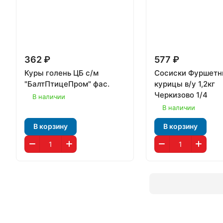
362 ₽
577 ₽
Куры голень ЦБ с/м
Сосиски Фуршетн
"БалтПтицеПром" фас.
курицы в/у 1,2кг
Черкизово 1/4
В наличии
В наличии
В корзину
В корзину