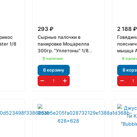
293 ₽
2 188 
брикос
Сырные палочки в
Говядин
ter 1/8
панировке Моцарелла
пояснич
300гр. "Уплетоны" 1/8
мышца А
(1258)
В наличии
В нали
В корзину
В корз