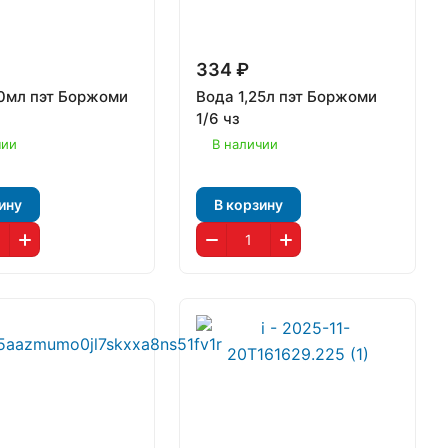
334 ₽
0мл пэт Боржоми
Вода 1,25л пэт Боржоми
1/6 чз
чии
В наличии
ину
В корзину