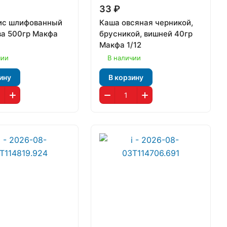
33 ₽
ис шлифованный
Каша овсяная черникой,
ва 500гр Макфа
брусникой, вишней 40гр
Макфа 1/12
чии
В наличии
ину
В корзину