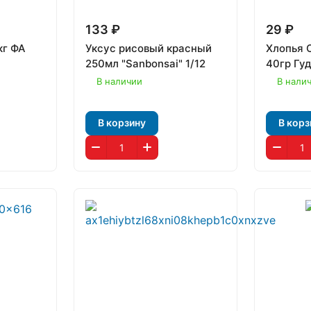
133 ₽
29 ₽
кг ФА
Уксус рисовый красный
Хлопья 
250мл "Sanbonsai" 1/12
40гр Гуд
В наличии
В нали
В корзину
В корз