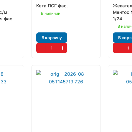
Кета ПСГ фас.
Жевател
с/м
Ментос М
В наличии
я фас.
1/24
В нали
В корзину
В корз