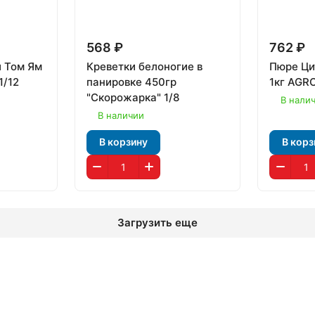
568 ₽
762 ₽
й Том Ям
Креветки белоногие в
Пюре Ци
1/12
панировке 450гр
1кг AGR
"Скорожарка" 1/8
В нали
В наличии
В корзину
В корз
Загрузить еще