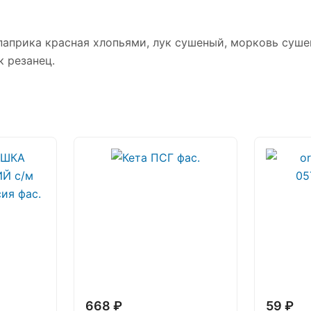
 паприка красная хлопьями, лук сушеный, морковь суше
к резанец.
668 ₽
59 ₽