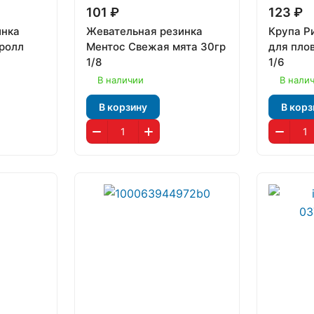
101 ₽
123 ₽
инка
Жевательная резинка
Крупа Р
ролл
Ментос Свежая мята 30гр
для пло
1/8
1/6
В наличии
В нали
В корзину
В корз