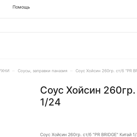
м
Помощь
–
–
УХНИ
Соусы, заправки паназия
Соус Хойсин 260гр. ст/б "PR B
Соус Хойсин 260гр.
1/24
Соус Хойсин 260гр. ст/б "PR BRIDGE" Китай 1