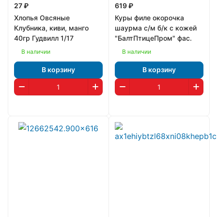
27 ₽
619 ₽
Хлопья Овсяные
Куры филе окорочка
Клубника, киви, манго
шаурма с/м б/к с кожей
40гр Гудвилл 1/17
"БалтПтицеПром" фас.
В наличии
В наличии
В корзину
В корзину