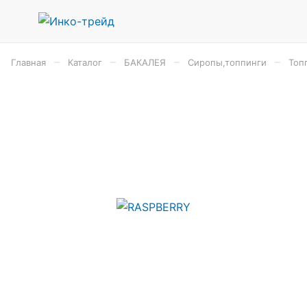
–
–
–
–
Главная
Каталог
БАКАЛЕЯ
Сиропы,топпинги
Топ