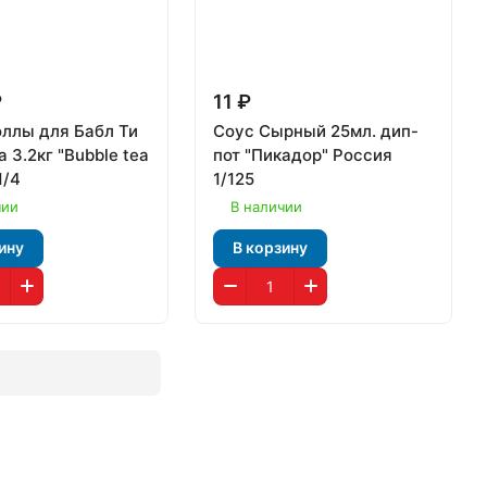
₽
11 ₽
ллы для Бабл Ти
Соус Сырный 25мл. дип-
 3.2кг "Bubble tea
пот "Пикадор" Россия
1/4
1/125
чии
В наличии
ину
В корзину