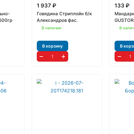
1 937 ₽
133 ₽
ьно-
Говядина Стриплойн б/к
Мандари
500гр
Александров фас.
GUSTORI
В наличии
В нали
В корзину
В корз