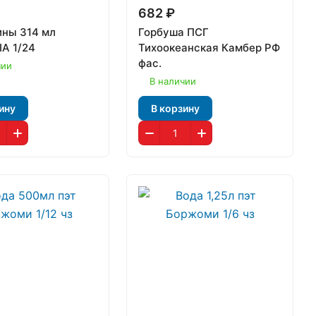
682 ₽
ны 314 мл
Горбуша ПСГ
A 1/24
Тихоокеанская Камбер РФ
фас.
чии
В наличии
ину
В корзину