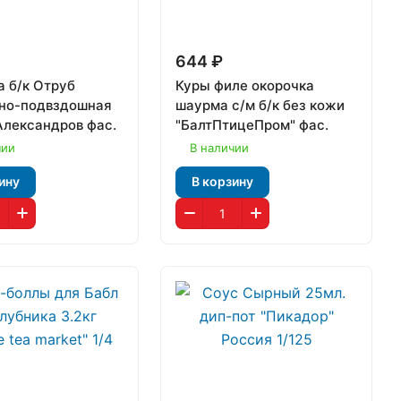
₽
644 ₽
а б/к Отруб
Куры филе окорочка
но-подвздошная
шаурма с/м б/к без кожи
лександров фас.
"БалтПтицеПром" фас.
чии
В наличии
ину
В корзину