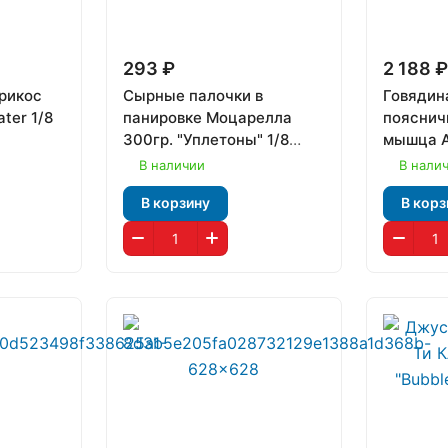
293 ₽
2 188 
брикос
Сырные палочки в
Говядин
ter 1/8
панировке Моцарелла
пояснич
300гр. "Уплетоны" 1/8
мышца А
(1258)
В наличии
В нали
В корзину
В корз