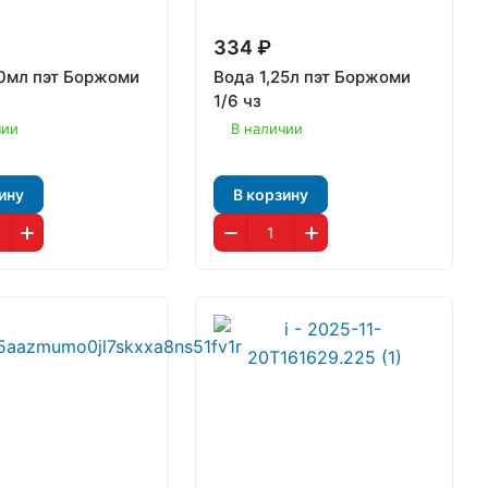
334 ₽
0мл пэт Боржоми
Вода 1,25л пэт Боржоми
1/6 чз
чии
В наличии
ину
В корзину