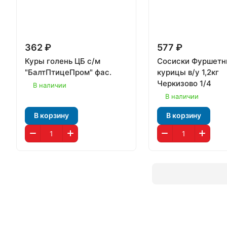
362 ₽
577 ₽
Куры голень ЦБ с/м
Сосиски Фуршетн
"БалтПтицеПром" фас.
курицы в/у 1,2кг
Черкизово 1/4
В наличии
В наличии
В корзину
В корзину