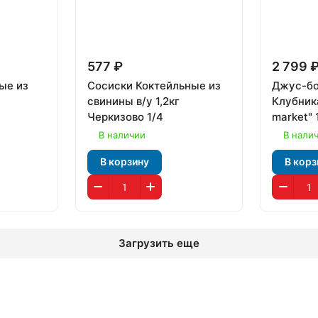
577 ₽
2 799 
ые из
Сосиски Коктейльные из
Джус-бо
свинины в/у 1,2кг
Клубника
Черкизово 1/4
market" 
В наличии
В нали
В корзину
В корз
Загрузить еще