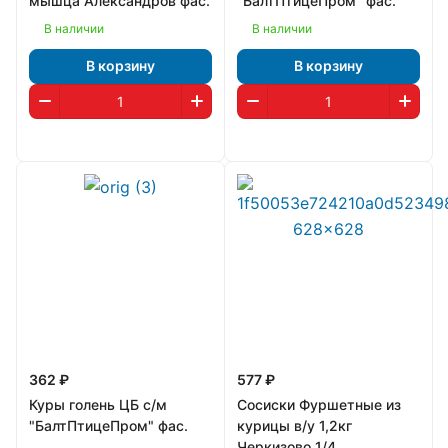
мышца Александров фас.
"БалтПтицеПром" фас.
В наличии
В наличии
В корзину
В корзину
362 ₽
577 ₽
Куры голень ЦБ с/м
Сосиски Фуршетные из
"БалтПтицеПром" фас.
курицы в/у 1,2кг
Черкизово 1/4