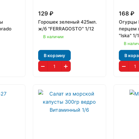
129 ₽
168 ₽
ны
Горошек зеленый 425мл.
Огурцы 
orado
ж/б "FERRAGOSTO" 1/12
перцем 
"Iska" 1/
В наличии
В нали
В корзину
В корз