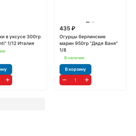
435 ₽
ки в уксусе 300гр
Огурцы берлинские
nti" 1/12 Италия
марин 950гр "Дядя Ваня"
1/8
чии
В наличии
ину
В корзину