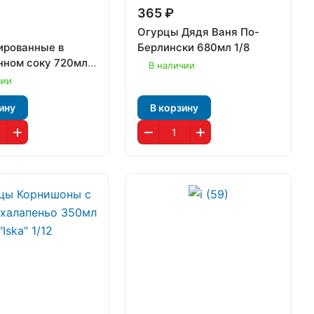
365 ₽
Огурцы Дядя Ваня По-
ированные в
Берлински 680мл 1/8
нном соку 720мл
В наличии
ь Любимый" 1/12
чии
ину
В корзину