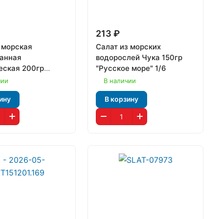
213 ₽
 морская
Салат из морских
анная
водорослей Чука 150гр
еская 200гр
"Русское море" 1/6
 море" 1/12
чии
В наличии
ину
В корзину