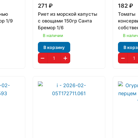
271 ₽
182 ₽
енью
Риет из морской капусты
Томаты
ор 1/9
с овощами 150гр Санта
консерв
Бремор 1/6
собстве
"Медвед
В наличии
В нали
В корзину
В корз