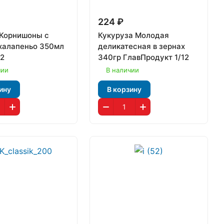
224 ₽
Корнишоны с
Кукуруза Молодая
халапеньо 350мл
деликатесная в зернах
12
340гр ГлавПродукт 1/12
чии
В наличии
ину
В корзину