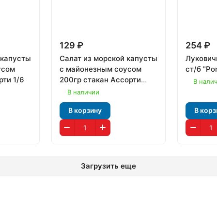
129 ₽
254 ₽
 капусты
Салат из морской капусты
Лукович
усом
с майонезным соусом
ст/б "Po
рти 1/6
200гр стакан Ассорти
В нали
1/24
В наличии
В корзину
В корз
Загрузить еще