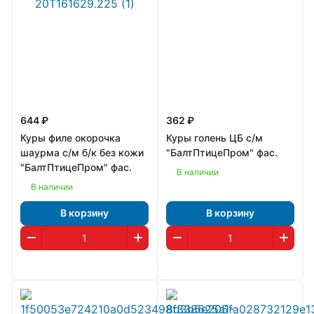
644 ₽
362 ₽
Куры филе окорочка
Куры голень ЦБ с/м
шаурма с/м б/к без кожи
"БалтПтицеПром" фас.
"БалтПтицеПром" фас.
В наличии
В наличии
В корзину
В корзину