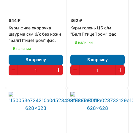
644 ₽
362 ₽
Куры филе окорочка
Куры голень ЦБ с/м
шаурма с/м б/к без кожи
"БалтПтицеПром" фас.
"БалтПтицеПром" фас.
В наличии
В наличии
В корзину
В корзину