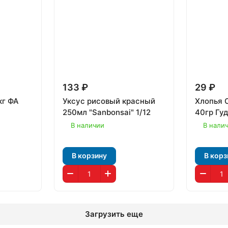
133 ₽
29 ₽
кг ФА
Уксус рисовый красный
Хлопья 
250мл "Sanbonsai" 1/12
40гр Гуд
В наличии
В нали
В корзину
В корз
Загрузить еще