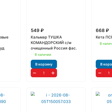
549 ₽
668 ₽
овые
Кальмар ТУШКА
Кета ПС
КОМАНДОРСКИЙ с/м
В нали
Фуд
очищенный Россия фас.
В наличии
В корзину
В корз