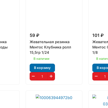
59 ₽
101 ₽
инка
Жевательная резинка
Жевател
годы
Ментос Клубника ролл
Ментос 
15,5гр 1/24
1/8
В наличии
В нали
В корзину
В корз