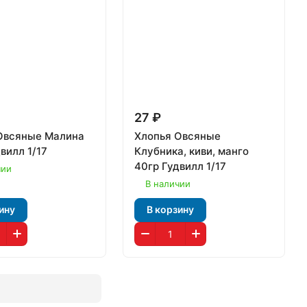
27 ₽
Овсяные Малина
Хлопья Овсяные
вилл 1/17
Клубника, киви, манго
40гр Гудвилл 1/17
чии
В наличии
ину
В корзину