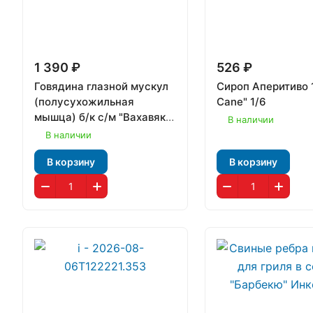
1 390 ₽
526 ₽
Говядина глазной мускул
Сироп Аперитиво 1
(полусухожильная
Cane" 1/6
мышца) б/к с/м "Вахавяк
В наличии
Плюс" фас.
В наличии
В корзину
В корзину