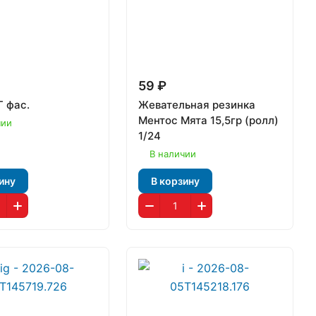
59 ₽
Г фас.
Жевательная резинка
Ментос Мята 15,5гр (ролл)
чии
1/24
В наличии
ину
В корзину