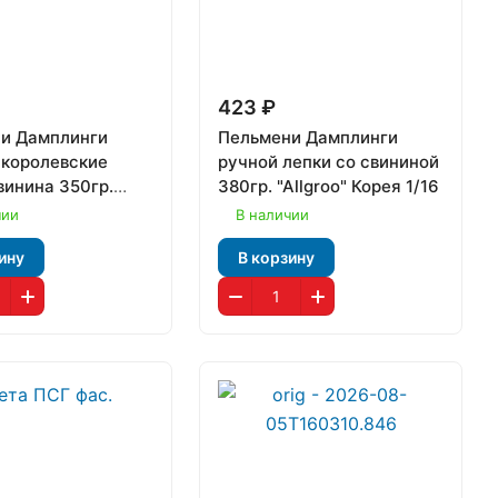
423 ₽
и Дамплинги
Пельмени Дамплинги
 королевские
ручной лепки со свининой
винина 350гр.
380гр. "Allgroo" Корея 1/16
 Корея 1/8
чии
В наличии
ину
В корзину