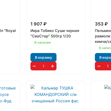
1 907 ₽
353 ₽
л "Royal
Икра Тобико Суши черная
Пельмен
"СиаСтар" 500гр 1/20
равиоли
кимчи/с
В наличии
"Bibigo"
В нали
В корзину
В корз