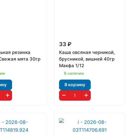
33 ₽
ьная резинка
Каша овсяная черникой,
Свежая мята 30гр
брусникой, вишней 40гр
Макфа 1/12
чии
В наличии
ину
В корзину