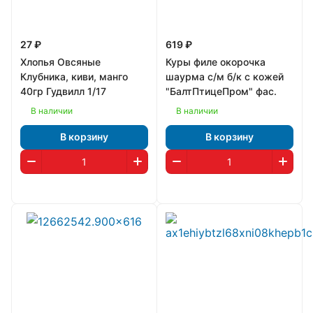
27 ₽
619 ₽
Хлопья Овсяные
Куры филе окорочка
Клубника, киви, манго
шаурма с/м б/к с кожей
40гр Гудвилл 1/17
"БалтПтицеПром" фас.
В наличии
В наличии
В корзину
В корзину