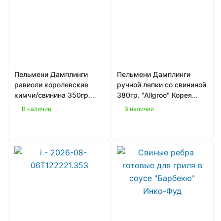
Пельмени Дамплинги
Пельмени Дамплинги
равиоли королевские
ручной лепки со свининой
кимчи/свинина 350гр.
380гр. "Allgroo" Корея
"Bibigo" Корея 1/8
1/16
В наличии
В наличии