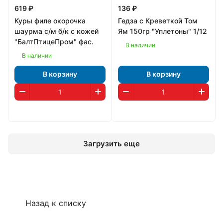
619 ₽
136 ₽
Куры филе окорочка
Гедза с Креветкой Том
шаурма с/м б/к с кожей
Ям 150гр "Уплетоны" 1/12
"БалтПтицеПром" фас.
В наличии
В наличии
В корзину
В корзину
Загрузить еще
Назад к списку