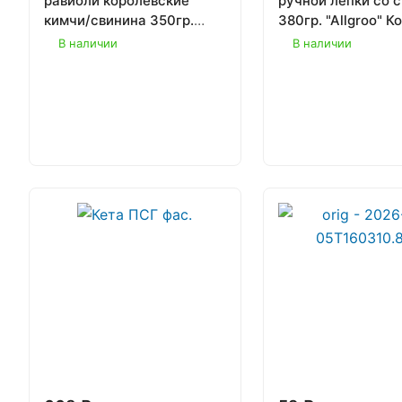
равиоли королевские
ручной лепки со 
кимчи/свинина 350гр.
380гр. "Allgroo" К
"Bibigo" Корея 1/8
В наличии
В наличии