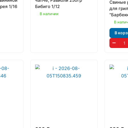
свининой
чапче, Равиоли 250гр
Свиные 
орея 1/16
Бибиго 1/12
для грил
В наличии
"Барбек
В нали
В корз