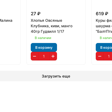
27 ₽
619 ₽
Малина
Хлопья Овсяные
Куры фи
Клубника, киви, манго
шаурма 
40гр Гудвилл 1/17
"БалтПт
В наличии
В нали
В корзину
В корз
Загрузить еще