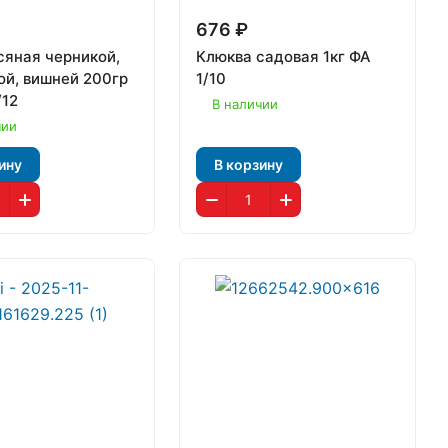
676 ₽
сяная черникой,
Клюква садовая 1кг ФА
ой, вишней 200гр
1/10
/12
В наличии
чии
ину
В корзину