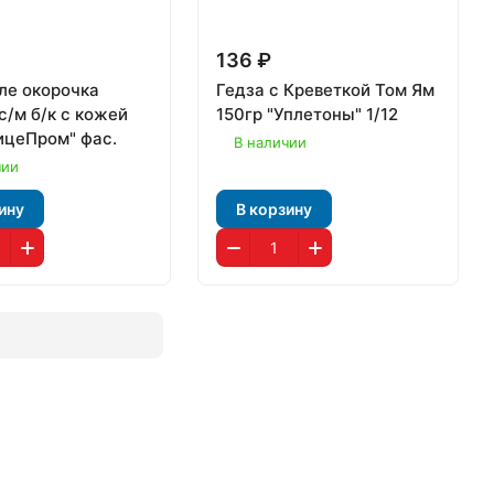
136 ₽
ле окорочка
Гедза с Креветкой Том Ям
с/м б/к с кожей
150гр "Уплетоны" 1/12
ицеПром" фас.
В наличии
чии
ину
В корзину