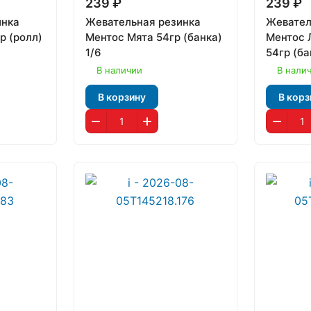
239 ₽
239 ₽
инка
Жевательная резинка
Жевател
р (ролл)
Ментос Мята 54гр (банка)
Ментос 
1/6
54гр (ба
В наличии
В нали
В корзину
В корз