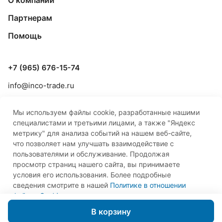
О компании
Партнерам
Помощь
+7 (965) 676-15-74
info@inco-trade.ru
г. Якутск, ул. Дзержинского, 42/2
Мы используем файлы cookie, разработанные нашими
специалистами и третьими лицами, а также "Яндекс
метрику" для анализа событий на нашем веб-сайте,
что позволяет нам улучшать взаимодействие с
пользователями и обслуживание. Продолжая
просмотр страниц нашего сайта, вы принимаете
© 2026 ООО «Инко-Трейд»
условия его использования. Более подробные
сведения смотрите в нашей
Политике в отношении
файлов Cookie
.
Принимаю
В корзину