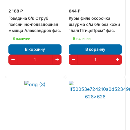
2 188 ₽
644 ₽
Говядина б/к Отруб
Куры филе окорочка
пояснично-подвздошная
шаурма с/м б/к без кожи
мышца Александров фас.
"БалтПтицеПром" фас.
В наличии
В наличии
В корзину
В корзину