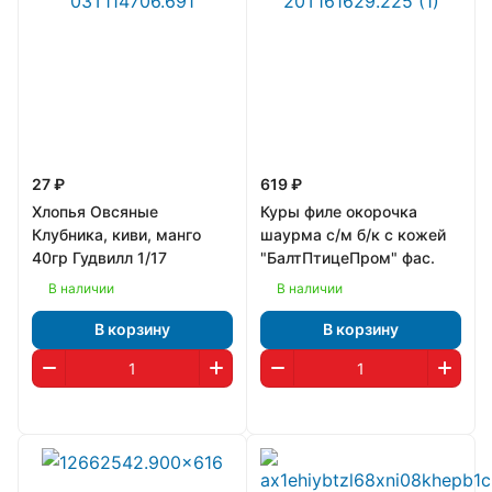
27 ₽
619 ₽
Хлопья Овсяные
Куры филе окорочка
Клубника, киви, манго
шаурма с/м б/к с кожей
40гр Гудвилл 1/17
"БалтПтицеПром" фас.
В наличии
В наличии
В корзину
В корзину