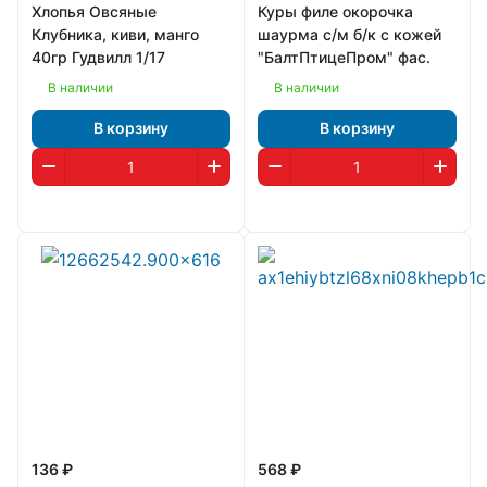
Хлопья Овсяные
Куры филе окорочка
Клубника, киви, манго
шаурма с/м б/к с кожей
40гр Гудвилл 1/17
"БалтПтицеПром" фас.
В наличии
В наличии
В корзину
В корзину
136 ₽
568 ₽